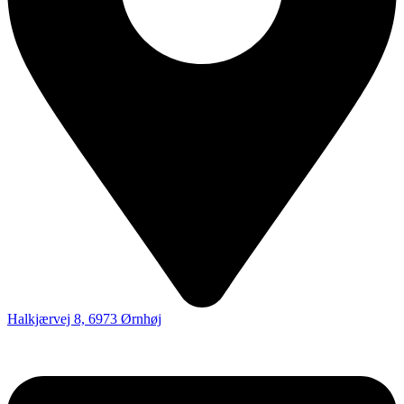
Halkjærvej 8, 6973 Ørnhøj