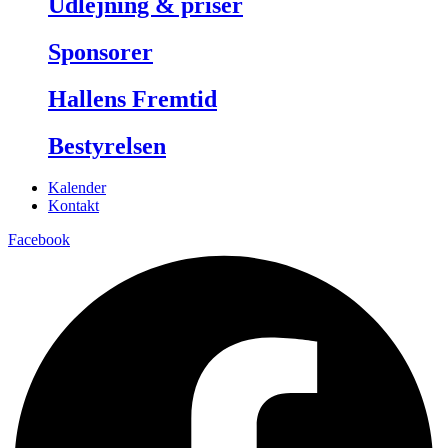
Udlejning & priser
Sponsorer
Hallens Fremtid
Bestyrelsen
Kalender
Kontakt
Facebook