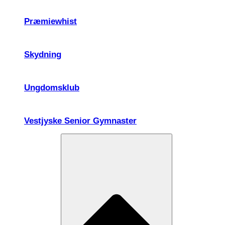
Præmiewhist
Skydning
Ungdomsklub
Vestjyske Senior Gymnaster