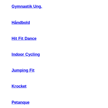
Gymnastik Ung.
Håndbold
Hit Fit Dance
Indoor Cycling
Jumping Fit
Krocket
Petanque